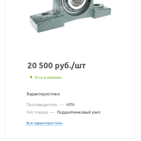
взят
с
сайта
https://bearingstore.
по
ссылке
https://bearingstore
без
20 500
руб.
/шт
разрешения
Есть в наличии
владельца
Характеристики
сайта
Производитель
—
NTN
Тип товара
—
Подшипниковый узел
Все характеристики