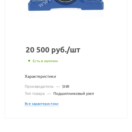
сайта
https://bearingstor
по
ссылке
https://bearingst
без
разрешения
20 500
руб.
/шт
владельца
Есть в наличии
сайта
Характеристики
Производитель
—
SNR
Тип товара
—
Подшипниковый узел
Все характеристики