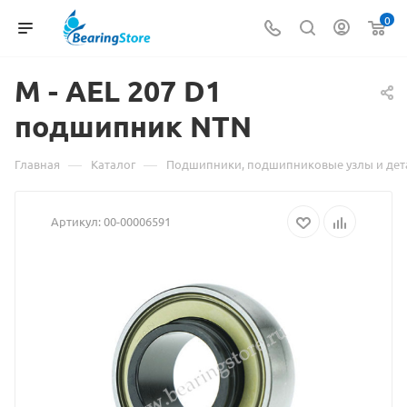
0
M - AEL 207 D1
подшипник
Материал
NTN
о
—
—
Главная
Каталог
Подшипники, подшипниковые узлы и дет
товаре
Артикул:
00-00006591
M
-
AEL
207
D1