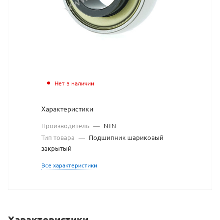
подшипник
NTN
взят
с
сайта
Нет в наличии
https://bearing
по
Характеристики
ссылке
Производитель
—
NTN
https://bearin
без
Тип товара
—
Подшипник шариковый
закрытый
разрешения
Все характеристики
владельца
сайта
Характеристики