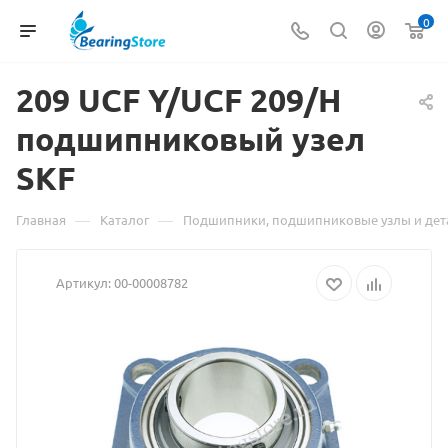
0
209 UCF Y/UCF 209/H
подшипниковый узел
Мате
SKF
о
това
—
—
Главная
Каталог
Подшипники, подшипниковые узлы и дет
209
Артикул:
00-00008782
UCF
Y/UC
209/
подш