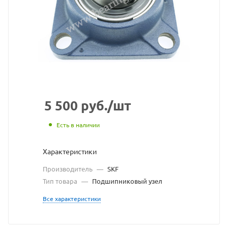
узел
SKF
взят
с
сайт
https
по
5 500
руб.
/шт
ссыл
Есть в наличии
https
без
Характеристики
разр
Производитель
—
SKF
влад
Тип товара
—
Подшипниковый узел
сайт
Все характеристики