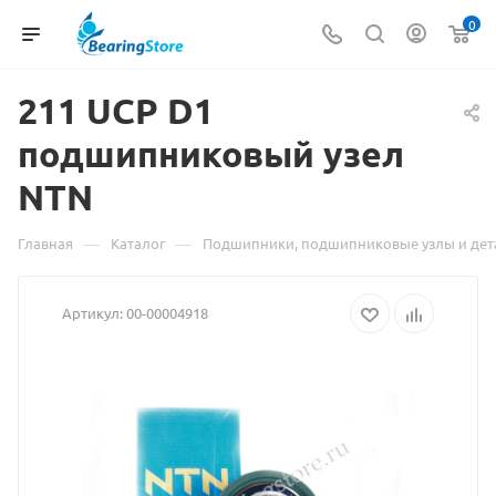
0
211
Материал
UCP D1
подшипниковый узел
о
NTN
товаре
211
—
—
Главная
Каталог
Подшипники, подшипниковые узлы и дет
UCP
Артикул:
00-00004918
D1
подшипниковый
узел
NTN