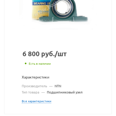
взят
с
сайта
https://bearingstore.ru
по
ссылке
https://bearingstore.r
без
6 800
руб.
/шт
разрешения
Есть в наличии
владельца
Характеристики
сайта
Производитель
—
NTN
Тип товара
—
Подшипниковый узел
Все характеристики