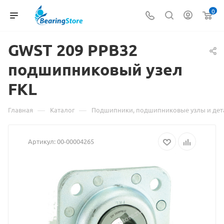
0
GWST
Материал
209 PPB32
подшипниковый узел
о
FKL
товаре
GWST
—
—
Главная
Каталог
Подшипники, подшипниковые узлы и дет
209
Артикул:
00-00004265
PPB32
подшипниковый
узел
FKL