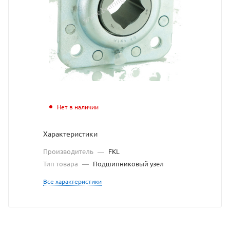
взят
с
сайта
https://bearingstore.
по
ссылке
https://bearingstore
без
Нет в наличии
разрешения
Характеристики
владельца
Производитель
—
FKL
сайта
Тип товара
—
Подшипниковый узел
Все характеристики