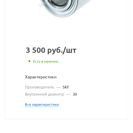
сайта
https://bearing
по
ссылке
https://bearin
без
разрешения
3 500
руб.
/шт
владельца
Есть в наличии
сайта
Характеристики
Производитель
—
SKF
Внутренний диаметр
—
30
Все характеристики