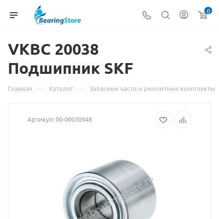
0
VKBC 20038
Материал
Подшипник SKF
о
товаре
—
—
Главная
Каталог
Запасные части и ремонтные комплекты
VKBC
Артикул:
00-00030948
20038
Подшипник
SKF
взят
с