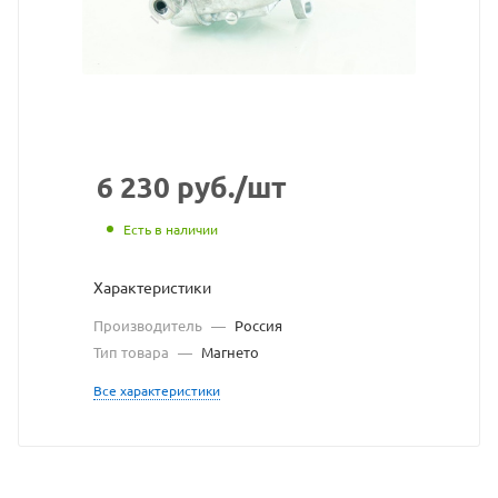
взят
с
сайта
https://bearings
по
ссылке
6 230
руб.
/шт
https://bearing
без
Есть в наличии
разрешения
Характеристики
владельца
Производитель
—
Россия
сайта
Тип товара
—
Магнето
Все характеристики