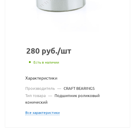
сайта
https://bearingstor
по
ссылке
https://bearingsto
без
разрешения
280
руб.
/шт
владельца
Есть в наличии
сайта
Характеристики
Производитель
—
CRAFT BEARINGS
Тип товара
—
Подшипник роликовый
конический
Все характеристики