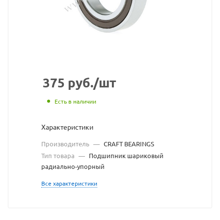
сайта
https://bearingstore
по
ссылке
https://bearingstor
без
разрешения
375
руб.
/шт
владельца
Есть в наличии
сайта
Характеристики
Производитель
—
CRAFT BEARINGS
Тип товара
—
Подшипник шариковый
радиально-упорный
Все характеристики