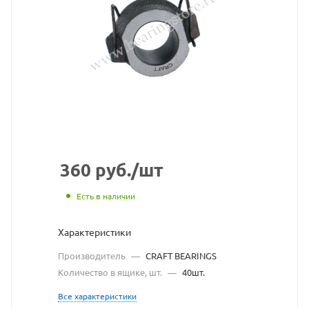
BEARI
взят
с
сайта
https:/
по
ссылк
https:
без
360
руб.
/шт
разре
Есть в наличии
владе
Характеристики
сайта
Производитель
—
CRAFT BEARINGS
Количество в ящике, шт.
—
40шт.
Все характеристики