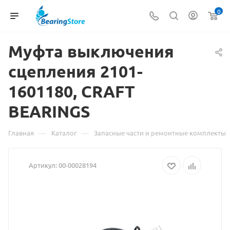
0
Муфта выключения
Матер
сцепления 2101-
о
1601180, CRAFT
товар
BEARINGS
Муфта
выклю
—
—
Главная
Каталог
Запасные части и ремонтные комплекты
сцепл
Артикул:
00-00028194
2101-
160118
CRAFT