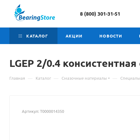
8 (800) 301-31-51
КАТАЛОГ
АКЦИИ
НОВОСТИ
LGEP
Материал
2/0.4 консистентная
о
—
—
—
Главная
Каталог
Смазочные материалы
Специаль
товаре
LGEP
2/0.4
Артикул:
Т0000014350
консистентная
смазка