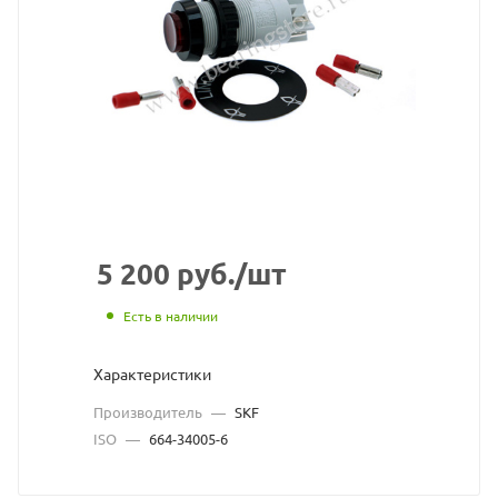
переключ
SKF/Lincol
взят
с
сайта
https://bea
по
ссылке
5 200
руб.
/шт
https://be
без
Есть в наличии
разрешен
Характеристики
владельца
Производитель
—
SKF
сайта
ISO
—
664-34005-6