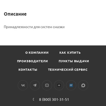
Описание
Принадлежности для
Материал
систем смазки
о
товаре
664-
34005-
О КОМПАНИИ
КАК КУПИТЬ
6
Кнопочные
ПРОИЗВОДИТЕЛИ
ПУНКТЫ ВЫДАЧИ
переключатели
КОНТАКТЫ
ТЕХНИЧЕСКИЙ СЕРВИС
SKF/Lincoln
взят
с
сайта
https://bearingstore.ru
по
8 (800) 301-31-51
ссылке