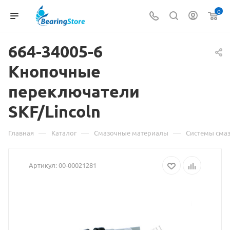
0
664-34005-6
Кнопочные
переключатели
Материал
SKF/Lincoln
о
товаре
—
—
—
Главная
Каталог
Смазочные материалы
Системы сма
664-
Артикул:
00-00021281
34005-
6
Кнопочны