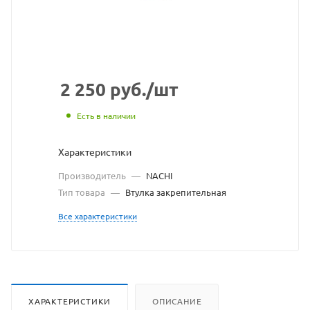
с
сайта
https://bear
по
ссылке
2 250
руб.
/шт
https://bear
без
Есть в наличии
разрешени
Характеристики
владельца
Производитель
—
NACHI
сайта
Тип товара
—
Втулка закрепительная
Все характеристики
ХАРАКТЕРИСТИКИ
ОПИСАНИЕ