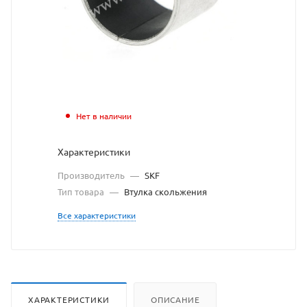
с
сайта
https:
по
ссылк
https:
без
Нет в наличии
разр
Характеристики
влад
Производитель
—
SKF
сайта
Тип товара
—
Втулка скольжения
Все характеристики
ХАРАКТЕРИСТИКИ
ОПИСАНИЕ