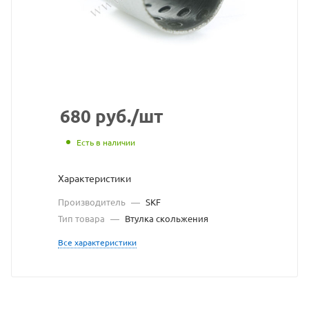
с
сайта
https://bearing
по
ссылке
https://bearing
без
680
руб.
/шт
разрешения
Есть в наличии
владельца
Характеристики
сайта
Производитель
—
SKF
Тип товара
—
Втулка скольжения
Все характеристики