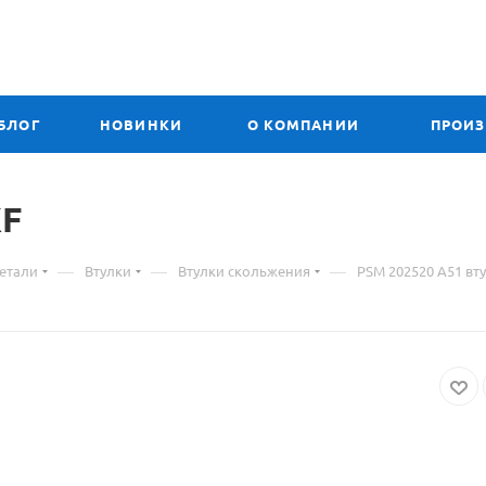
БЛОГ
НОВИНКИ
О КОМПАНИИ
ПРОИ
атериал
KF
—
—
—
етали
Втулки
Втулки скольжения
PSM 202520 A51 вт
варе
SM
2520
51
улка