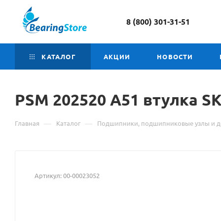
8 (800) 301-31-51
КАТАЛОГ
АКЦИИ
НОВОСТИ
PSM 202520 A51 втулка
М
S
о
—
—
Главная
Каталог
Подшипники, подшипниковые узлы и д
то
P
20
Артикул:
00-00023052
A
вт