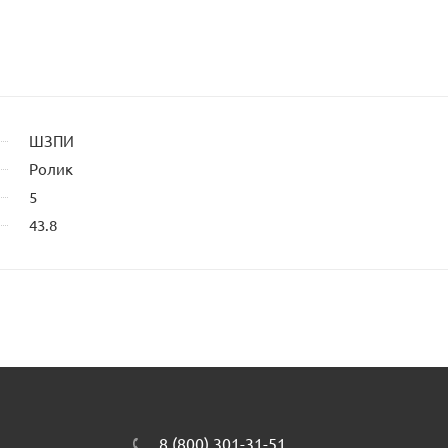
ШЗПИ
Ролик
5
43.8
8 (800) 301-31-51