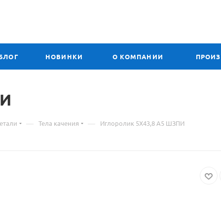
БЛОГ
НОВИНКИ
О КОМПАНИИ
ПРОИ
ериал
И
—
—
етали
Тела качения
Иглоролик 5Х43,8 А5 ШЗПИ
ре
оролик
,8
И