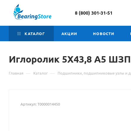
8 (800) 301-31-51
КАТАЛОГ
АКЦИИ
НОВОСТИ
Иглоролик 5Х43,8 А5
Мат
ШЗП
о
—
—
Главная
Каталог
Подшипники, подшипниковые узлы и д
това
Игл
5Х43
Артикул:
Т0000014450
А5
ШЗП