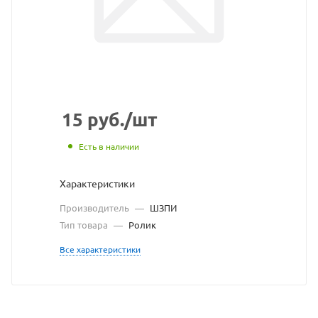
взят
с
сайта
https://bearingstore.ru
по
ссылке
15
руб.
/шт
https://bearingstore.ru/c
без
Есть в наличии
разрешения
Характеристики
владельца
Производитель
—
ШЗПИ
сайта
Тип товара
—
Ролик
Все характеристики