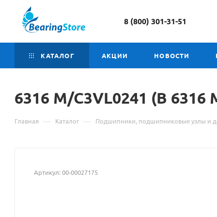
8 (800) 301-31-51
КАТАЛОГ
АКЦИИ
НОВОСТИ
6316 M/C3VL0241 (
Матери
B 6316
о
—
—
Главная
Каталог
Подшипники, подшипниковые узлы и д
товаре
6316
M/C3VL
Артикул:
00-00027175
(B
6316