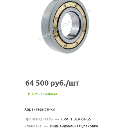
CRAFT
BEARI
взят
с
сайта
https:/
по
ссылке
https:/
без
64 500
руб.
/шт
разре
Есть в наличии
владел
Характеристики
сайта
Производитель
—
CRAFT BEARINGS
Упаковка
—
Индивидуальная упаковка