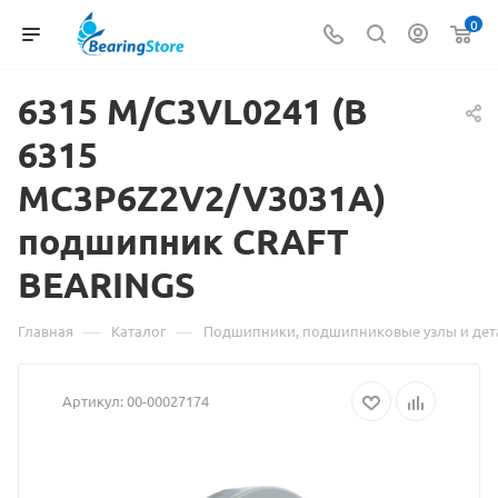
0
6315 M/C3VL0241 (B
Матер
6315
о
MC3P6Z2V2/V3031A)
товаре
подшипник CRAFT
6315
BEARINGS
M/C3VL
(B
—
—
Главная
Каталог
Подшипники, подшипниковые узлы и дет
6315
Артикул:
00-00027174
MC3P6Z
подши