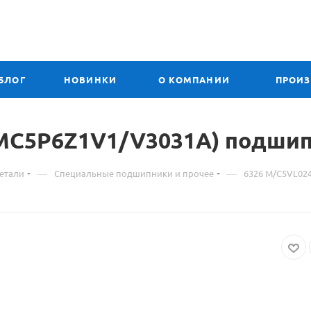
БЛОГ
НОВИНКИ
О КОМПАНИИ
ПРОИ
 MC5P6Z1V1/V3031A) подши
—
—
етали
Специальные подшипники и прочее
6326 M/C5VL02