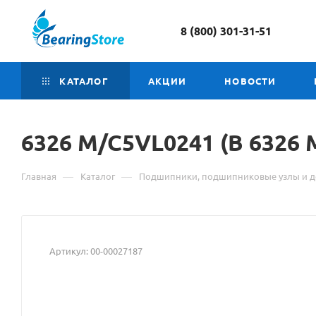
8 (800) 301-31-51
КАТАЛОГ
АКЦИИ
НОВОСТИ
6326
Материал
M/C5VL0241 (B 6326
о
—
—
Главная
Каталог
Подшипники, подшипниковые узлы и д
товаре
6326
M/C5VL0241
Артикул:
00-00027187
(B
6326