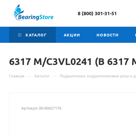
8 (800) 301-31-51
КАТАЛОГ
АКЦИИ
НОВОСТИ
6317 M/C3VL0241 (B
Мате
6317 
о
—
—
Главная
Каталог
Подшипники, подшипниковые узлы и д
товар
6317
M/C3
Артикул:
00-00027176
(B
6317