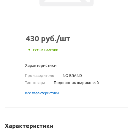
ссылке
https://bearingstore.
без
разрешения
владельца
430
руб.
/шт
сайта
Есть в наличии
Характеристики
Производитель
—
NO BRAND
Тип товара
—
Подшипник шариковый
Все характеристики
Характеристики