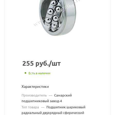
взят
с
сайта
https://bearings
по
ссылке
https://bearing
без
разрешения
255
руб.
/шт
владельца
Есть в наличии
сайта
Характеристики
Производитель
—
Самарский
подшипниковый завод-4
Тип товара
—
Подшипник шариковый
радиальный двухрядный сферический