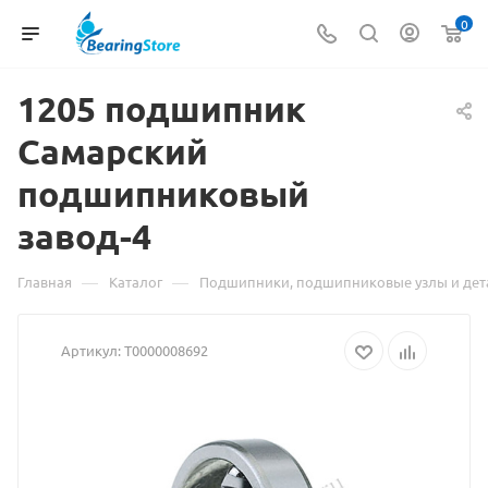
0
1205 подшипник
Самарский
Материал
подшипниковый
о
завод-4
товаре
1205
—
—
Главная
Каталог
Подшипники, подшипниковые узлы и дет
подшипник
Артикул:
Т0000008692
Самарский
подшипниковы
завод-4