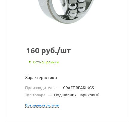
с
сайта
https://bearingstore
по
ссылке
https://bearingstor
без
160
руб.
/шт
разрешения
Есть в наличии
владельца
Характеристики
сайта
Производитель
—
CRAFT BEARINGS
Тип товара
—
Подшипник шариковый
Все характеристики