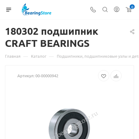
0
180302 подшипник
CRAFT
Материал
BEARINGS
о
—
—
Главная
Каталог
Подшипники, подшипниковые узлы и дет
товаре
Артикул:
00-00000942
180302
подшипник
CRAFT
BEARINGS
взят