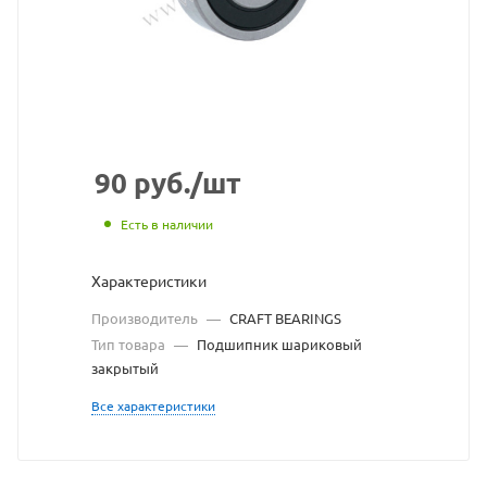
с
сайта
https://bearingstore
по
ссылке
https://bearingstor
без
90
руб.
/шт
разрешения
Есть в наличии
владельца
Характеристики
сайта
Производитель
—
CRAFT BEARINGS
Тип товара
—
Подшипник шариковый
закрытый
Все характеристики