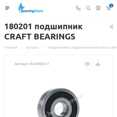
0
180201 подшипник
Матери
CRAFT BEARINGS
о
товаре
—
—
Главная
Каталог
Подшипники, подшипниковые узлы и дет
180201
Артикул:
00-00000231
подшип
CRAFT
BEARIN
взят
с