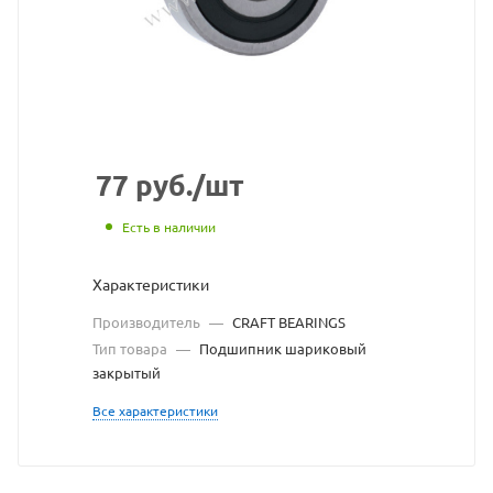
сайта
https://
по
ссылке
https://
без
разреш
77
руб.
/шт
владел
Есть в наличии
сайта
Характеристики
Производитель
—
CRAFT BEARINGS
Тип товара
—
Подшипник шариковый
закрытый
Все характеристики