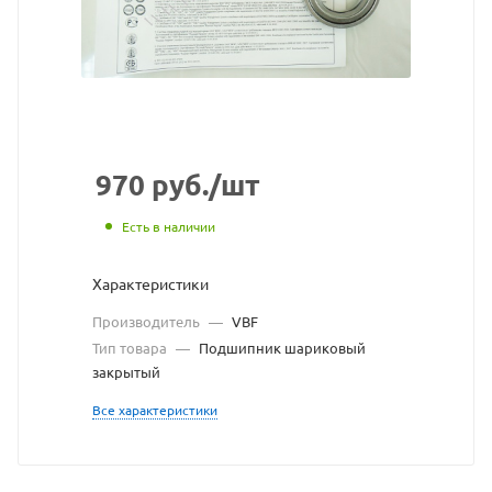
взят
с
сайта
https://bearingstore
по
ссылке
970
руб.
/шт
https://bearingstor
без
Есть в наличии
разрешения
Характеристики
владельца
Производитель
—
VBF
сайта
Тип товара
—
Подшипник шариковый
закрытый
Все характеристики