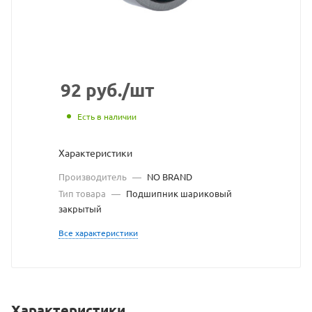
https://bearingstore.r
по
ссылке
https://bearingstore.
без
разрешения
92
руб.
/шт
владельца
Есть в наличии
сайта
Характеристики
Производитель
—
NO BRAND
Тип товара
—
Подшипник шариковый
закрытый
Все характеристики
Характеристики