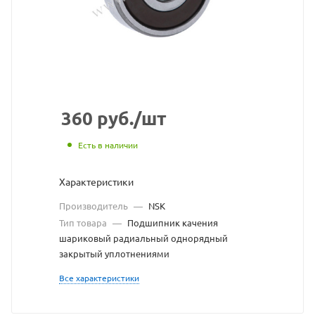
сайта
https://bearin
по
ссылке
https://bearin
без
разрешения
360
руб.
/шт
владельца
Есть в наличии
сайта
Характеристики
Производитель
—
NSK
Тип товара
—
Подшипник качения
шариковый радиальный однорядный
закрытый уплотнениями
Все характеристики