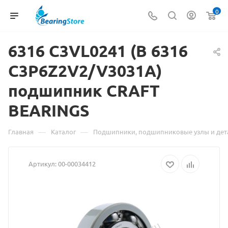
0
6316 C3VL0241 (B 6316
C3P6Z2V2/V3031A)
подшипник CRAFT
Матери
BEARINGS
о
товаре
—
—
Главная
Каталог
Подшипники, подшипниковые узлы и дет
6316
Артикул:
00-00034412
C3VL024
(B
6316