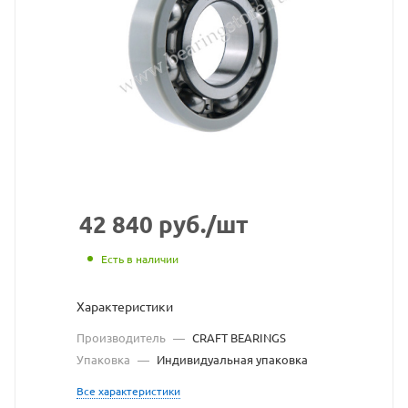
C3P6Z2V
подшип
CRAFT
BEARIN
взят
с
сайта
42 840
руб.
/шт
https://
по
Есть в наличии
ссылке
Характеристики
https://
без
Производитель
—
CRAFT BEARINGS
разреш
Упаковка
—
Индивидуальная упаковка
владел
Все характеристики