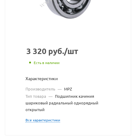
сайта
https://
по
ссылке
https://
без
разреш
3 320
руб.
/шт
владел
Есть в наличии
сайта
Характеристики
Производитель
—
MPZ
Тип товара
—
Подшипник качения
шариковый радиальный однорядный
открытый
Все характеристики