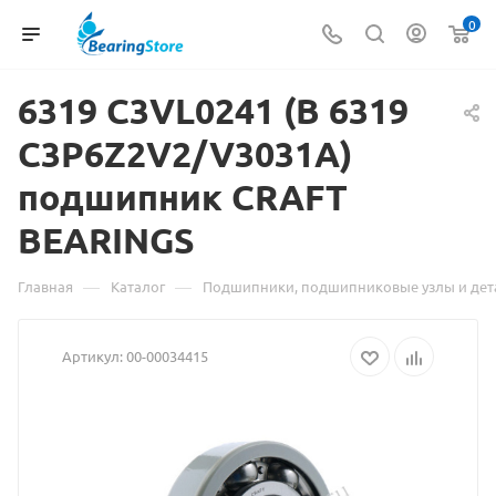
0
6319 C3VL0241 (B
Материа
6319
C3P6Z2V2/V3031A)
о
подшипник CRAFT
товаре
BEARINGS
6319
C3VL024
—
—
Главная
Каталог
Подшипники, подшипниковые узлы и дет
(B
Артикул:
00-00034415
6319
C3P6Z2V2
подшипн