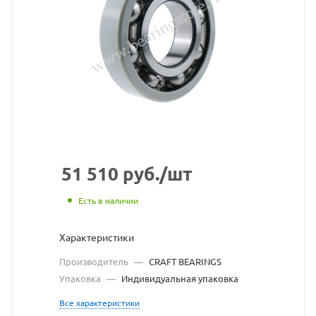
CRAFT
BEARING
взят
с
сайта
https://b
по
ссылке
51 510
руб.
/шт
https://b
без
Есть в наличии
разреше
Характеристики
владель
Производитель
—
CRAFT BEARINGS
сайта
Упаковка
—
Индивидуальная упаковка
Все характеристики