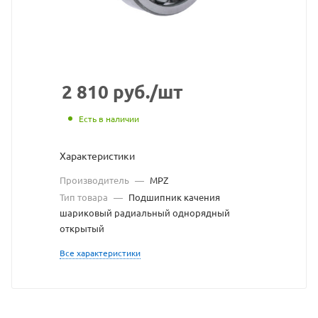
сайта
https://bearingstore.ru
по
ссылке
https://bearingstore.ru
без
2 810
руб.
/шт
разрешения
Есть в наличии
владельца
Характеристики
сайта
Производитель
—
MPZ
Тип товара
—
Подшипник качения
шариковый радиальный однорядный
открытый
Все характеристики