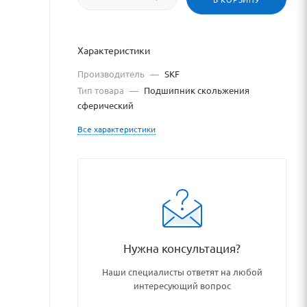
Характеристики
Производитель
—
SKF
Тип товара
—
Подшипник скольжения
сферический
Все характеристики
odshipnikovye_uzly_i_detali/
Нужна консультация?
Наши специалисты ответят на любой
интересующий вопрос