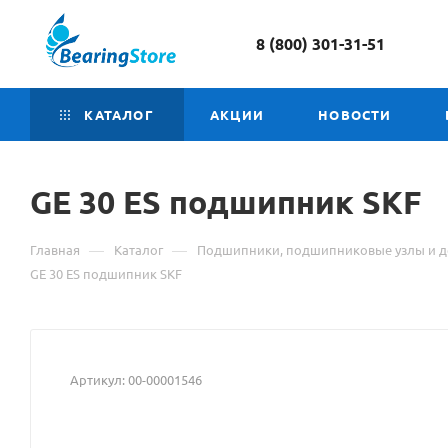
8 (800) 301-31-51
КАТАЛОГ
АКЦИИ
НОВОСТИ
GE 30 ES
Материал
подшипник SKF
о
—
—
Главная
Каталог
Подшипники, подшипниковые узлы и д
товаре
GE 30 ES подшипник SKF
GE
30
Артикул:
00-00001546
ES
подшипник