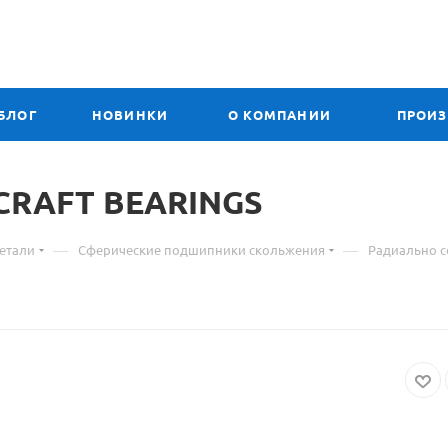
БЛОГ
НОВИНКИ
О КОМПАНИИ
ПРОИ
Материал
CRAFT BEARINGS
о
—
—
етали
Сферические подшипники скольжения
Радиально 
товаре
GE
120
ES2RS
подшипник