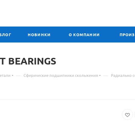
БЛОГ
НОВИНКИ
О КОМПАНИИ
ПРОИ
T BEARINGS
—
—
етали
Сферические подшипники скольжения
Радиально 