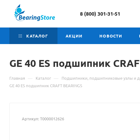
8 (800) 301-31-51
КАТАЛОГ
АКЦИИ
НОВОСТИ
GE 40
Материал
ES подшипник CRAF
о
—
—
Главная
Каталог
Подшипники, подшипниковые узлы и д
товаре
GE 40 ES подшипник CRAFT BEARINGS
GE
40
Артикул:
Т0000012626
ES
подшипник