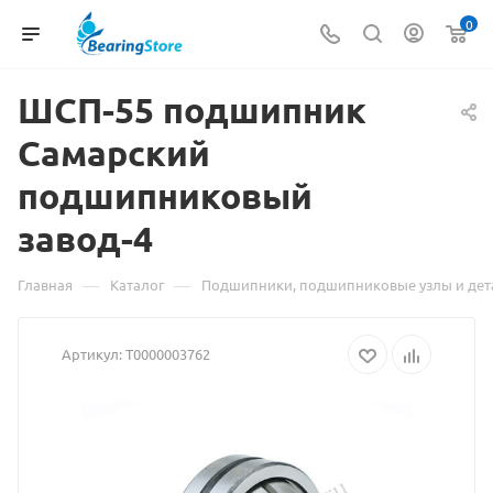
0
ШСП-55
Материал
подшипник
Самарский
о
подшипниковый
товаре
завод-4
ШСП-55
подшипник
—
—
Главная
Каталог
Подшипники, подшипниковые узлы и дет
Самарский
Артикул:
Т0000003762
подшипниковый
завод-4
взят