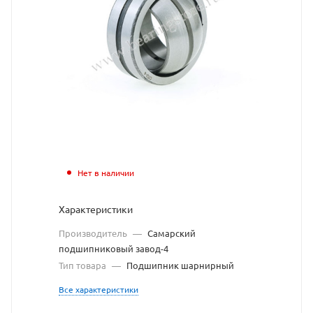
с
сайта
https://bearingstor
по
ссылке
https://bearingsto
без
разрешения
владельца
Нет в наличии
сайта
Характеристики
Производитель
—
Самарский
подшипниковый завод-4
Тип товара
—
Подшипник шарнирный
Все характеристики