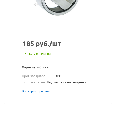
https:/
по
ссылке
https:/
без
разре
владе
185
руб.
/шт
сайта
Есть в наличии
Характеристики
Производитель
—
UBP
Тип товара
—
Подшипник шарнирный
Все характеристики