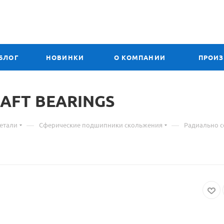
БЛОГ
НОВИНКИ
О КОМПАНИИ
ПРОИ
RAFT
Материал
BEARINGS
о
—
—
етали
Сферические подшипники скольжения
Радиально 
товаре
ШСЛ-60
К1
подшипник
CRAFT