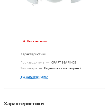
с
сайта
https://bearingstore
по
ссылке
https://bearingstore
без
Нет в наличии
разрешения
Характеристики
владельца
Производитель
—
CRAFT BEARINGS
сайта
Тип товара
—
Подшипник шарнирный
Все характеристики
Характеристики