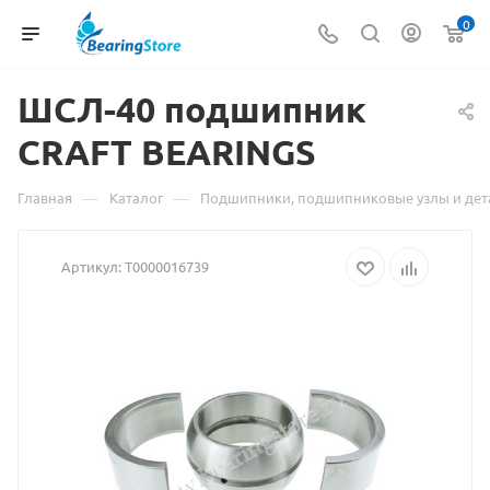
0
ШСЛ-40 подшипник
CRAFT
Материал
BEARINGS
о
—
—
Главная
Каталог
Подшипники, подшипниковые узлы и дет
товаре
Артикул:
Т0000016739
ШСЛ-40
подшипник
CRAFT
BEARINGS
взят