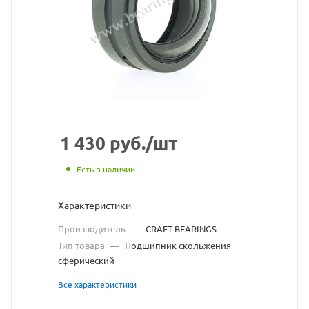
взят
с
сайта
https://bearing
по
ссылке
https://bearing
без
1 430
руб.
/шт
разрешения
Есть в наличии
владельца
Характеристики
сайта
Производитель
—
CRAFT BEARINGS
Тип товара
—
Подшипник скольжения
сферический
Все характеристики