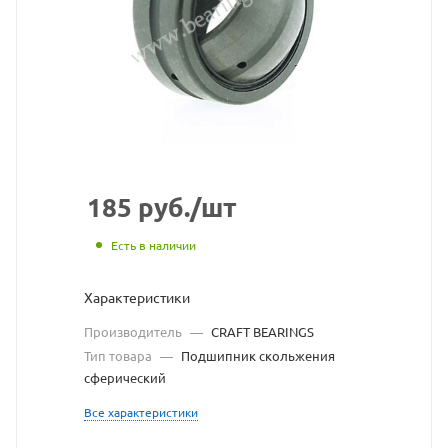
BEARINGS
взят
с
сайта
https://bearing
по
ссылке
185
руб.
/шт
https://bearing
без
Есть в наличии
разрешения
Характеристики
владельца
Производитель
—
CRAFT BEARINGS
сайта
Тип товара
—
Подшипник скольжения
сферический
Все характеристики