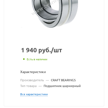
с
сайта
https://bearingst
по
ссылке
https://bearingst
без
разрешения
1 940
руб.
/шт
владельца
Есть в наличии
сайта
Характеристики
Производитель
—
CRAFT BEARINGS
Тип товара
—
Подшипник шарнирный
Все характеристики