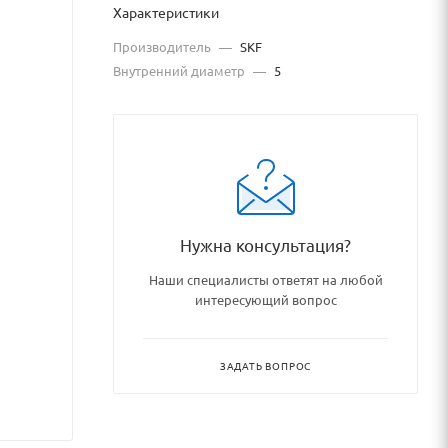
Характеристики
Производитель
—
SKF
Внутренний диаметр
—
5
Нужна консультация?
Наши специалисты ответят на любой
интересующий вопрос
shipnikovye_uzly_i_detali/sf
ЗАДАТЬ ВОПРОС