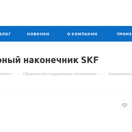
БЛОГ
НОВИНКИ
О КОМПАНИИ
ПРОИ
рный наконечник SKF
—
—
етали
Сферические подшипники скольжения
Наконечник