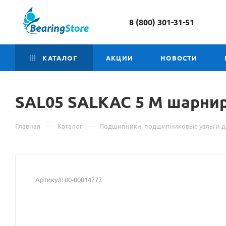
8 (800) 301-31-51
КАТАЛОГ
АКЦИИ
НОВОСТИ
SAL05
Материал
SALKAC 5 M шарни
о
—
—
Главная
Каталог
Подшипники, подшипниковые узлы и д
товаре
SAL05
SALKAC
Артикул:
00-00014777
5
M