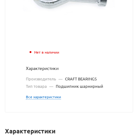
с
сайта
https:/
по
ссылк
https:/
без
Нет в наличии
разре
Характеристики
владе
Производитель
—
CRAFT BEARINGS
сайта
Тип товара
—
Подшипник шарнирный
Все характеристики
Характеристики