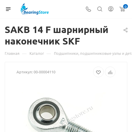
0
SAKB 14 F шарнирный
наконечник
Материал
SKF
о
—
—
Главная
Каталог
Подшипники, подшипниковые узлы и дет
товаре
Артикул:
00-00004110
SAKB
14
F
шарнирный
наконечник