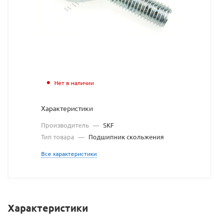
SKF
взят
с
сайта
https://bearing
по
Нет в наличии
ссылке
Характеристики
https://bearin
без
Производитель
—
SKF
разрешения
Тип товара
—
Подшипник скольжения
владельца
Все характеристики
сайта
Характеристики