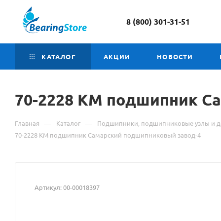
8 (800) 301-31-51
КАТАЛОГ
АКЦИИ
НОВОСТИ
70-2228 КM подшипник
М
Са
о
—
—
Главная
Каталог
Подшипники, подшипниковые узлы и д
то
70-2228 КM подшипник Самарский подшипниковый завод-4
70
22
Артикул:
00-00018397
К
п