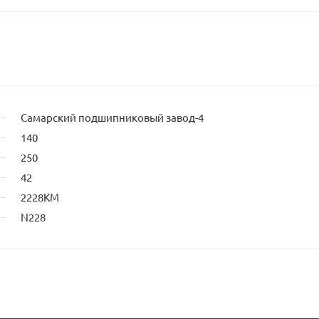
йта
Самарский подшипниковый завод-4
140
250
42
2228КM
N228