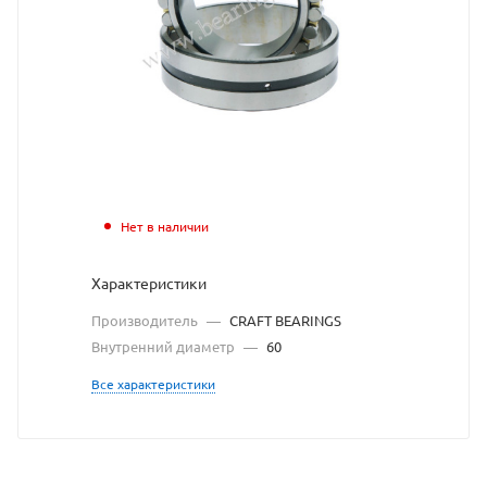
BEARIN
взят
с
сайта
https://
по
ссылке
Нет в наличии
https://
без
Характеристики
разреш
Производитель
—
CRAFT BEARINGS
владел
Внутренний диаметр
—
60
сайта
Все характеристики