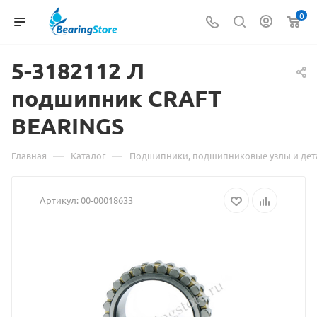
0
5-3182112 Л
подшипник CRAFT
Матери
BEARINGS
о
товаре
—
—
Главная
Каталог
Подшипники, подшипниковые узлы и дет
5-
Артикул:
00-00018633
3182112
Л
подшип
CRAFT